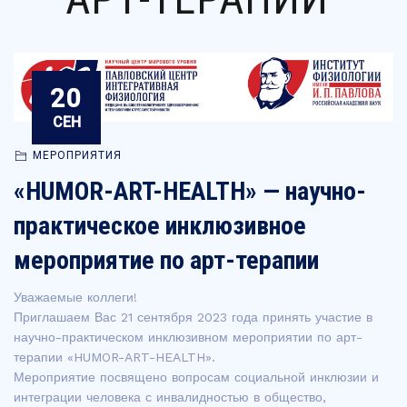
20
СЕН
МЕРОПРИЯТИЯ
«HUMOR-ART-HEALTH» — научно-
практическое инклюзивное
мероприятие по арт-терапии
Уважаемые коллеги!
Приглашаем Вас 21 сентября 2023 года принять участие в
научно-практическом инклюзивном мероприятии по арт-
терапии «HUMOR-ART-HEALTH».
Мероприятие посвящено вопросам социальной инклюзии и
интеграции человека с инвалидностью в общество,